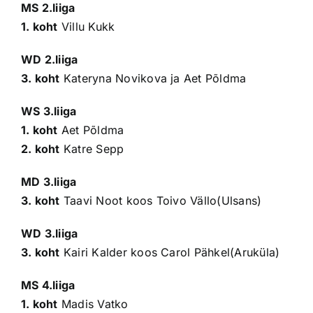
MS 2.liiga
1. koht
Villu Kukk
WD 2.liiga
3. koht
Kateryna Novikova ja Aet Põldma
WS 3.liiga
1. koht
Aet Põldma
2. koht
Katre Sepp
MD 3.liiga
3. koht
Taavi Noot koos Toivo Vällo(Ulsans)
WD 3.liiga
3. koht
Kairi Kalder koos Carol Pähkel(Aruküla)
MS 4.liiga
1. koht
Madis Vatko