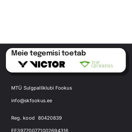
Meie tegemisi toetab
MTÜ Sulgpalliklubi Fookus
info@skfookus.ee
Reg. kood 80420839
EE397700771002694316