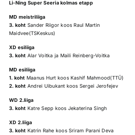
Li-Ning Super Seeria kolmas etapp
MD meistriliiga
3. koht
Sander Riigor koos Raul Martin
Maidvee(TSKeskus)
XD esiliiga
3. koht
Alar Voitka ja Maili Reinberg-Voitka
MD esiliiga
1. koht
Maanus Hurt koos Kashif Mahmood(TTÜ)
2. koht
Andrei Uibukant koos Sergei Jerofejev
WD 2.liiga
3. koht
Katre Sepp koos Jekaterina Singh
XD 2.liiga
3. koht
Katrin Rahe koos Sriram Parani Deva