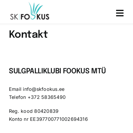
Skip
to
Toggl
content
Navig
TRENNID
Kontakt
UUDISED
TREENERID
SULGPALLIKLUBI FOOKUS MTÜ
MEIST
Email info@skfookus.ee
Telefon +372 58365490
KONTAKT
Reg. kood 80420839
Konto nr EE397700771002694316